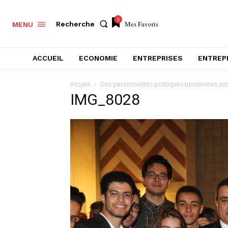
0
Mes Favoris
Recherche
MENU
ACCUEIL
ECONOMIE
ENTREPRISES
ENTREP
Accueil
Des personnalités politiques tunisiennes ass
IMG_8028