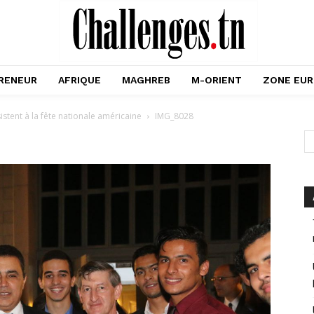
RENEUR
AFRIQUE
MAGHREB
M-ORIENT
ZONE EU
istent à la fête nationale américaine
IMG_8028