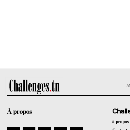
A
À propos
Chall
à propos
Contact