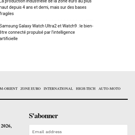
La production industrielle de la zone euro au plus
haut depuis 4 ans et demi, mais sur des bases
fragiles
Samsung Galaxy Watch Ultra2 et Watch9 : le bien-
être connecté propulsé par l’intelligence
artificielle
M-ORIENT
ZONE EURO
INTERNATIONAL
HIGH-TECH
AUTO-MOTO
S'abonner
t 2026,