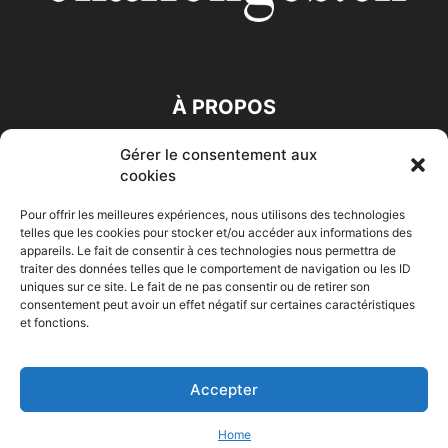
À PROPOS
Gérer le consentement aux
SUIVEZ NOUS
cookies
Pour offrir les meilleures expériences, nous utilisons des technologies
telles que les cookies pour stocker et/ou accéder aux informations des
appareils. Le fait de consentir à ces technologies nous permettra de
traiter des données telles que le comportement de navigation ou les ID
uniques sur ce site. Le fait de ne pas consentir ou de retirer son
consentement peut avoir un effet négatif sur certaines caractéristiques
Accueil
Economie
Entreprises
Entrepreneur
Afrique
et fonctions.
Maghreb
M-Orient
Zone Euro
International
HIGH-TECH
Auto-Moto
Accepter
© Challenges.tn By AAKOM.DIGITAL
Home