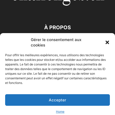
À PROPOS
Gérer le consentement aux
SUIVEZ NOUS
cookies
Pour offrir les meilleures expériences, nous utilisons des technologies
telles que les cookies pour stocker et/ou accéder aux informations des
appareils. Le fait de consentir à ces technologies nous permettra de
traiter des données telles que le comportement de navigation ou les ID
uniques sur ce site. Le fait de ne pas consentir ou de retirer son
consentement peut avoir un effet négatif sur certaines caractéristiques
Accueil
Economie
Entreprises
Entrepreneur
Afrique
et fonctions.
Maghreb
M-Orient
Zone Euro
International
HIGH-TECH
Auto-Moto
Accepter
© Challenges.tn By AAKOM.DIGITAL
Home