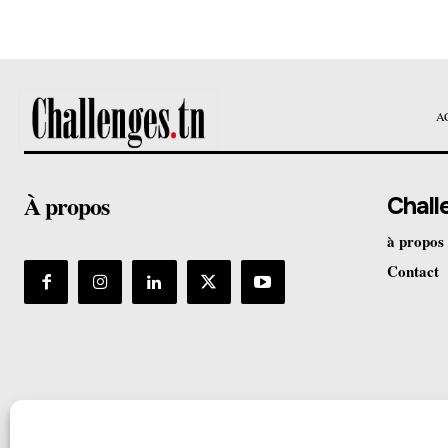
A
À propos
Chall
à propos
Contact