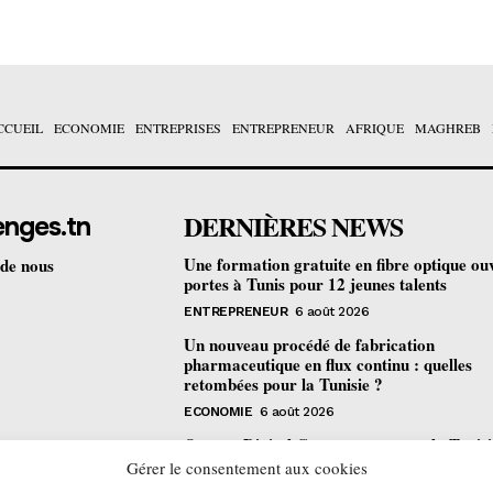
CCUEIL
ECONOMIE
ENTREPRISES
ENTREPRENEUR
AFRIQUE
MAGHREB
DERNIÈRES NEWS
enges.tn
Une formation gratuite en fibre optique ou
 de nous
portes à Tunis pour 12 jeunes talents
ENTREPRENEUR
6 août 2026
Un nouveau procédé de fabrication
pharmaceutique en flux continu : quelles
retombées pour la Tunisie ?
ECONOMIE
6 août 2026
Orange Digital Center : comment la Tunisi
devenue le laboratoire mondial de l’inclusi
Gérer le consentement aux cookies
numérique d’Orange