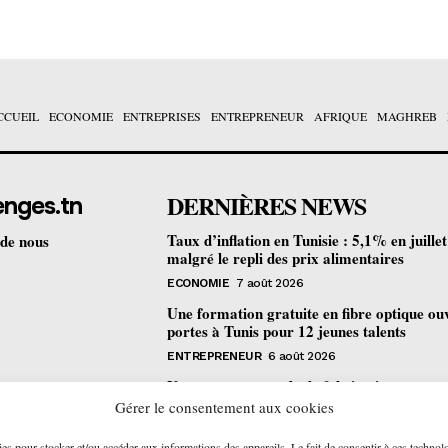
CCUEIL
ECONOMIE
ENTREPRISES
ENTREPRENEUR
AFRIQUE
MAGHREB
DERNIÈRES NEWS
enges.tn
Taux d’inflation en Tunisie : 5,1% en juille
 de nous
malgré le repli des prix alimentaires
ECONOMIE
7 août 2026
Une formation gratuite en fibre optique ou
portes à Tunis pour 12 jeunes talents
ENTREPRENEUR
6 août 2026
Un nouveau procédé de fabrication
pharmaceutique en flux continu : quelles
Gérer le consentement aux cookies
retombées pour la Tunisie ?
ies pour stocker et/ou accéder aux informations des appareils. Le fait de consentir à ces technol
ECONOMIE
6 août 2026