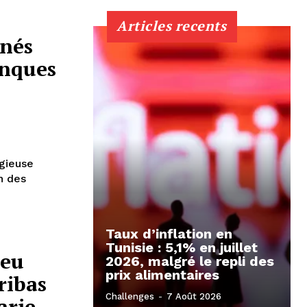
Articles recents
inés
anques
igieuse
n des
Taux d’inflation en
Tunisie : 5,1% en juillet
ieu
2026, malgré le repli des
prix alimentaires
ribas
Challenges
-
7 Août 2026
arie-