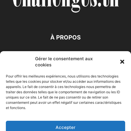
À PROPOS
SUIVEZ NOUS
Gérer le consentement aux
cookies
Pour offrir les meilleures expériences, nous utilisons des technologies
telles que les cookies pour stocker et/ou accéder aux informations des
appareils. Le fait de consentir à ces technologies nous permettra de
traiter des données telles que le comportement de navigation ou les ID
Accueil
Economie
Entreprises
Entrepreneur
Afrique
uniques sur ce site. Le fait de ne pas consentir ou de retirer son
consentement peut avoir un effet négatif sur certaines caractéristiques
Maghreb
M-Orient
Zone Euro
International
et fonctions.
HIGH-TECH
Auto-Moto
Accepter