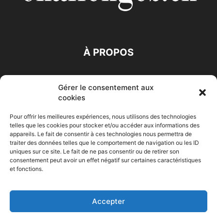
À PROPOS
SUIVEZ NOUS
Gérer le consentement aux
cookies
Pour offrir les meilleures expériences, nous utilisons des technologies
telles que les cookies pour stocker et/ou accéder aux informations des
appareils. Le fait de consentir à ces technologies nous permettra de
traiter des données telles que le comportement de navigation ou les ID
Accueil
Economie
Entreprises
Entrepreneur
Afrique
uniques sur ce site. Le fait de ne pas consentir ou de retirer son
consentement peut avoir un effet négatif sur certaines caractéristiques
Maghreb
M-Orient
Zone Euro
International
et fonctions.
HIGH-TECH
Auto-Moto
Accepter
© Challenges.tn By AAKOM.DIGITAL