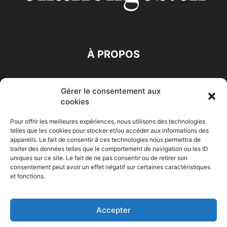
À PROPOS
SUIVEZ NOUS
Gérer le consentement aux
cookies
Pour offrir les meilleures expériences, nous utilisons des technologies
telles que les cookies pour stocker et/ou accéder aux informations des
appareils. Le fait de consentir à ces technologies nous permettra de
traiter des données telles que le comportement de navigation ou les ID
Accueil
Economie
Entreprises
Entrepreneur
Afrique
uniques sur ce site. Le fait de ne pas consentir ou de retirer son
consentement peut avoir un effet négatif sur certaines caractéristiques
Maghreb
M-Orient
Zone Euro
International
et fonctions.
HIGH-TECH
Auto-Moto
Accepter
© Challenges.tn By AAKOM.DIGITAL