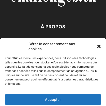
À PROPOS
SUIVEZ NOUS
Gérer le consentement aux
cookies
Pour offrir les meilleures expériences, nous utilisons des technologies
telles que les cookies pour stocker et/ou accéder aux informations des
appareils. Le fait de consentir à ces technologies nous permettra de
traiter des données telles que le comportement de navigation ou les ID
Accueil
Economie
Entreprises
Entrepreneur
Afrique
uniques sur ce site. Le fait de ne pas consentir ou de retirer son
consentement peut avoir un effet négatif sur certaines caractéristiques
Maghreb
M-Orient
Zone Euro
International
et fonctions.
HIGH-TECH
Auto-Moto
Accepter
© Challenges.tn By AAKOM.DIGITAL