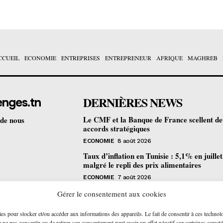
CCUEIL
ECONOMIE
ENTREPRISES
ENTREPRENEUR
AFRIQUE
MAGHREB
DERNIÈRES NEWS
enges.tn
Le CMF et la Banque de France scellent d
 de nous
accords stratégiques
ECONOMIE
8 août 2026
Taux d’inflation en Tunisie : 5,1% en juille
malgré le repli des prix alimentaires
ECONOMIE
7 août 2026
Une formation gratuite en fibre optique ou
Gérer le consentement aux cookies
portes à Tunis pour 12 jeunes talents
ies pour stocker et/ou accéder aux informations des appareils. Le fait de consentir à ces technol
ENTREPRENEUR
6 août 2026
ne pas consentir ou de retirer son consentement peut avoir un effet négatif sur certaines caracté