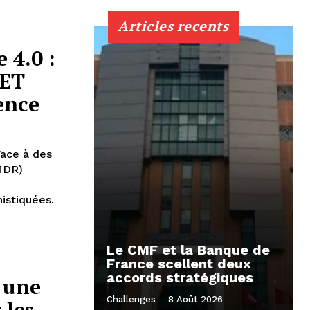
Articles recents
 4.0 :
SET
ience
Face à des
MDR)
istiquées.
Le CMF et la Banque de
France scellent deux
accords stratégiques
 une
Challenges
-
8 Août 2026
 les