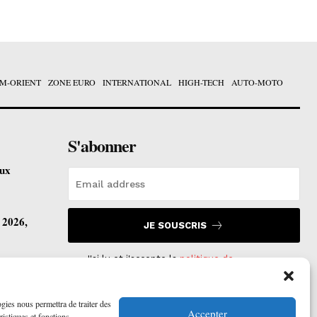
M-ORIENT
ZONE EURO
INTERNATIONAL
HIGH-TECH
AUTO-MOTO
S'abonner
eux
t 2026,
JE SOUSCRIS
J'ai lu et j'accepte la
politique de
confidentialité
.
vre ses
ogies nous permettra de traiter des
Accepter
ristiques et fonctions.