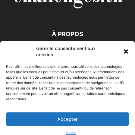
À PROPOS
Gérer le consentement aux
SUIVEZ NOUS
cookies
Pour offrir les meilleures expériences, nous utilisons des technologies
telles que les cookies pour stocker et/ou accéder aux informations des
appareils. Le fait de consentir à ces technologies nous permettra de
traiter des données telles que le comportement de navigation ou les ID
uniques sur ce site. Le fait de ne pas consentir ou de retirer son
consentement peut avoir un effet négatif sur certaines caractéristiques
Accueil
Economie
Entreprises
Entrepreneur
Afrique
et fonctions.
Maghreb
M-Orient
Zone Euro
International
HIGH-TECH
Auto-Moto
Accepter
© Challenges.tn By AAKOM.DIGITAL
Home