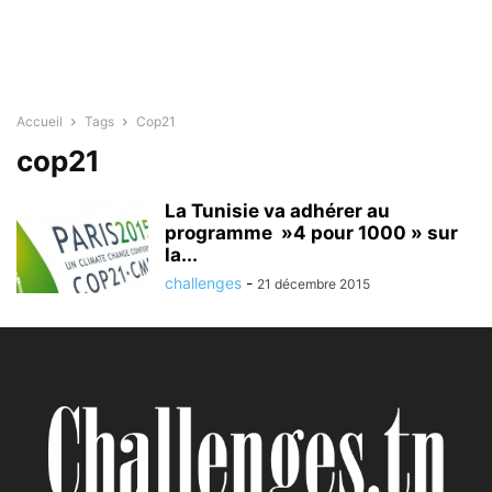
Accueil
Tags
Cop21
cop21
La Tunisie va adhérer au
programme »4 pour 1000 » sur
la...
challenges
-
21 décembre 2015