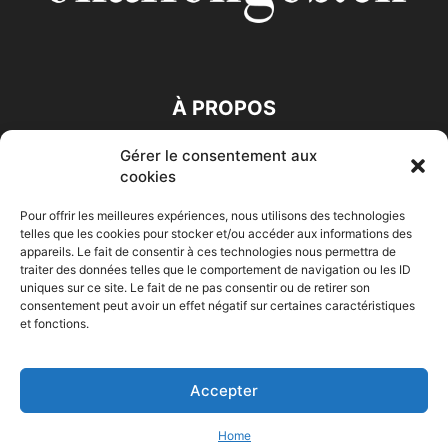
À PROPOS
Gérer le consentement aux
SUIVEZ NOUS
cookies
Pour offrir les meilleures expériences, nous utilisons des technologies
telles que les cookies pour stocker et/ou accéder aux informations des
appareils. Le fait de consentir à ces technologies nous permettra de
traiter des données telles que le comportement de navigation ou les ID
uniques sur ce site. Le fait de ne pas consentir ou de retirer son
consentement peut avoir un effet négatif sur certaines caractéristiques
Accueil
Economie
Entreprises
Entrepreneur
Afrique
et fonctions.
Maghreb
M-Orient
Zone Euro
International
HIGH-TECH
Auto-Moto
Accepter
© Challenges.tn By AAKOM.DIGITAL
Home