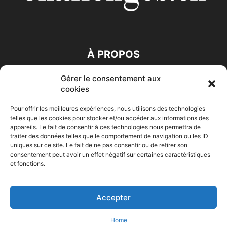
À PROPOS
Gérer le consentement aux
SUIVEZ NOUS
cookies
Pour offrir les meilleures expériences, nous utilisons des technologies
telles que les cookies pour stocker et/ou accéder aux informations des
appareils. Le fait de consentir à ces technologies nous permettra de
traiter des données telles que le comportement de navigation ou les ID
uniques sur ce site. Le fait de ne pas consentir ou de retirer son
consentement peut avoir un effet négatif sur certaines caractéristiques
Accueil
Economie
Entreprises
Entrepreneur
Afrique
et fonctions.
Maghreb
M-Orient
Zone Euro
International
HIGH-TECH
Auto-Moto
Accepter
© Challenges.tn By AAKOM.DIGITAL
Home