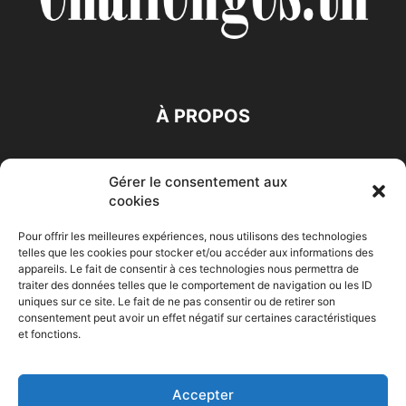
À PROPOS
SUIVEZ NOUS
Gérer le consentement aux
cookies
Pour offrir les meilleures expériences, nous utilisons des technologies
telles que les cookies pour stocker et/ou accéder aux informations des
appareils. Le fait de consentir à ces technologies nous permettra de
traiter des données telles que le comportement de navigation ou les ID
Accueil
Economie
Entreprises
Entrepreneur
Afrique
uniques sur ce site. Le fait de ne pas consentir ou de retirer son
consentement peut avoir un effet négatif sur certaines caractéristiques
Maghreb
M-Orient
Zone Euro
International
et fonctions.
HIGH-TECH
Auto-Moto
Accepter