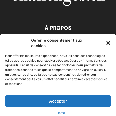
À PROPOS
Gérer le consentement aux
SUIVEZ NOUS
cookies
Pour offrir les meilleures expériences, nous utilisons des technologies
telles que les cookies pour stocker et/ou accéder aux informations des
appareils. Le fait de consentir à ces technologies nous permettra de
traiter des données telles que le comportement de navigation ou les ID
uniques sur ce site. Le fait de ne pas consentir ou de retirer son
consentement peut avoir un effet négatif sur certaines caractéristiques
Accueil
Economie
Entreprises
Entrepreneur
Afrique
et fonctions.
Maghreb
M-Orient
Zone Euro
International
HIGH-TECH
Auto-Moto
Accepter
© Challenges.tn By AAKOM.DIGITAL
Home