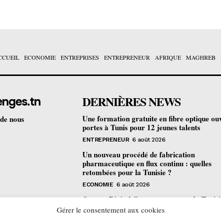
CCUEIL
ECONOMIE
ENTREPRISES
ENTREPRENEUR
AFRIQUE
MAGHREB
DERNIÈRES NEWS
enges.tn
Une formation gratuite en fibre optique ou
 de nous
portes à Tunis pour 12 jeunes talents
ENTREPRENEUR
6 août 2026
Un nouveau procédé de fabrication
pharmaceutique en flux continu : quelles
retombées pour la Tunisie ?
ECONOMIE
6 août 2026
Orange Digital Center : comment la Tunisi
devenue le laboratoire mondial de l’inclusi
Gérer le consentement aux cookies
numérique d’Orange