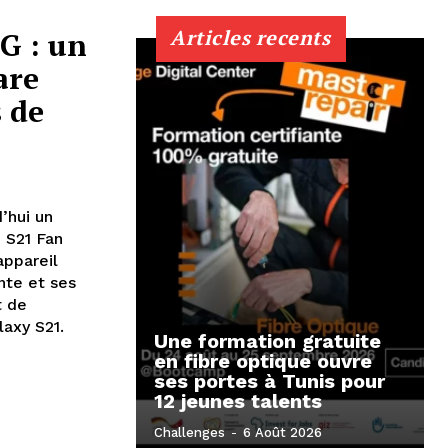
Articles recents
G : un
are
 de
’hui un
 S21 Fan
appareil
nte et ses
t de
laxy S21.
Une formation gratuite
en fibre optique ouvre
ses portes à Tunis pour
12 jeunes talents
Challenges
-
6 Août 2026