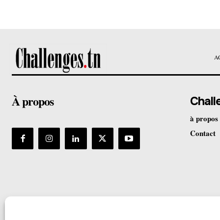
A
À propos
Chall
à propos
Contact