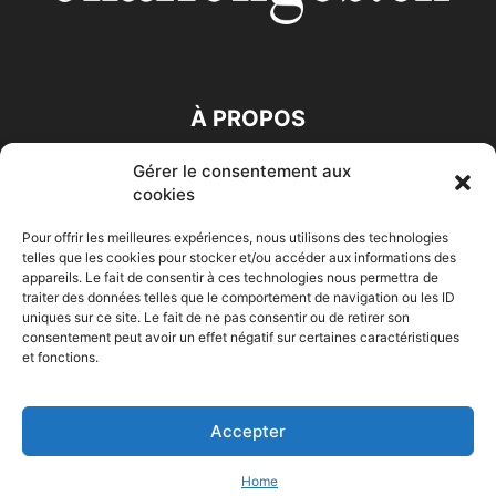
À PROPOS
Gérer le consentement aux
SUIVEZ NOUS
cookies
Pour offrir les meilleures expériences, nous utilisons des technologies
telles que les cookies pour stocker et/ou accéder aux informations des
appareils. Le fait de consentir à ces technologies nous permettra de
traiter des données telles que le comportement de navigation ou les ID
uniques sur ce site. Le fait de ne pas consentir ou de retirer son
consentement peut avoir un effet négatif sur certaines caractéristiques
Accueil
Economie
Entreprises
Entrepreneur
Afrique
et fonctions.
Maghreb
M-Orient
Zone Euro
International
HIGH-TECH
Auto-Moto
Accepter
© Challenges.tn By AAKOM.DIGITAL
Home