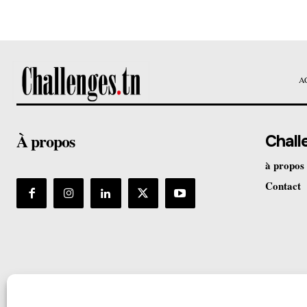
A
À propos
Chall
à propos
Contact