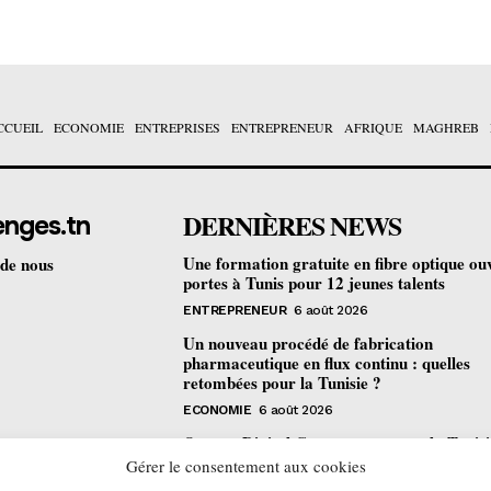
CCUEIL
ECONOMIE
ENTREPRISES
ENTREPRENEUR
AFRIQUE
MAGHREB
DERNIÈRES NEWS
enges.tn
Une formation gratuite en fibre optique ou
 de nous
portes à Tunis pour 12 jeunes talents
ENTREPRENEUR
6 août 2026
Un nouveau procédé de fabrication
pharmaceutique en flux continu : quelles
retombées pour la Tunisie ?
ECONOMIE
6 août 2026
Orange Digital Center : comment la Tunisi
devenue le laboratoire mondial de l’inclusi
Gérer le consentement aux cookies
numérique d’Orange