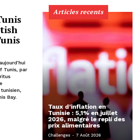
Articles recents
Tunis
tish
Tunis
aujourd'hui
f Tunis, par
ritus
te
tunisien,
is Bay.
Taux d’inflation en
Tunisie : 5,1% en juillet
2026, malgré le repli des
prix alimentaires
Challenges
-
7 Août 2026