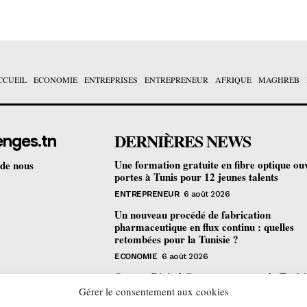
CCUEIL
ECONOMIE
ENTREPRISES
ENTREPRENEUR
AFRIQUE
MAGHREB
DERNIÈRES NEWS
enges.tn
Une formation gratuite en fibre optique ou
 de nous
portes à Tunis pour 12 jeunes talents
ENTREPRENEUR
6 août 2026
Un nouveau procédé de fabrication
pharmaceutique en flux continu : quelles
retombées pour la Tunisie ?
ECONOMIE
6 août 2026
Orange Digital Center : comment la Tunisi
devenue le laboratoire mondial de l’inclusi
Gérer le consentement aux cookies
numérique d’Orange