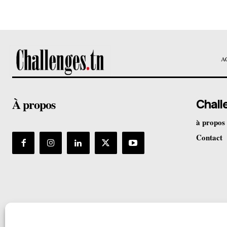
A
À propos
Chall
à propos
Contact