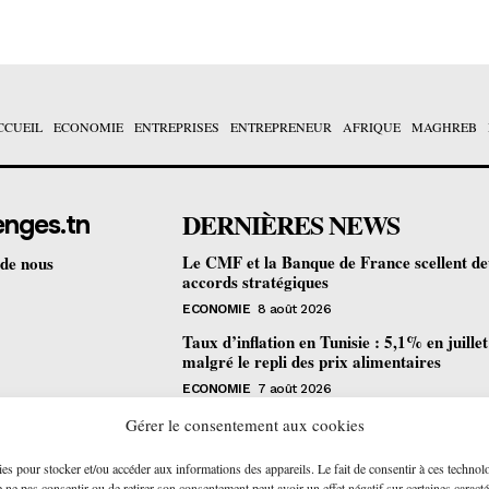
CCUEIL
ECONOMIE
ENTREPRISES
ENTREPRENEUR
AFRIQUE
MAGHREB
DERNIÈRES NEWS
enges.tn
Le CMF et la Banque de France scellent d
 de nous
accords stratégiques
ECONOMIE
8 août 2026
Taux d’inflation en Tunisie : 5,1% en juille
malgré le repli des prix alimentaires
ECONOMIE
7 août 2026
Une formation gratuite en fibre optique ou
Gérer le consentement aux cookies
portes à Tunis pour 12 jeunes talents
ies pour stocker et/ou accéder aux informations des appareils. Le fait de consentir à ces technol
ENTREPRENEUR
6 août 2026
ne pas consentir ou de retirer son consentement peut avoir un effet négatif sur certaines caracté