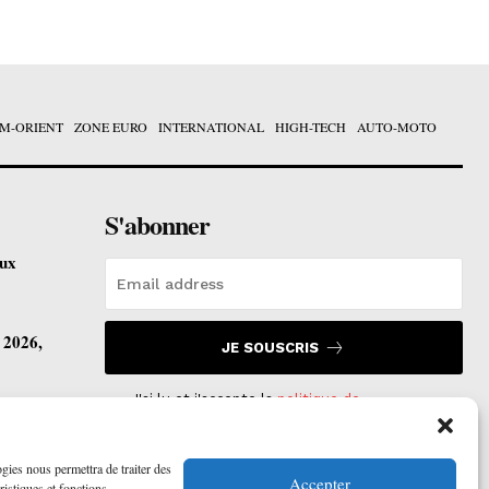
M-ORIENT
ZONE EURO
INTERNATIONAL
HIGH-TECH
AUTO-MOTO
S'abonner
eux
t 2026,
JE SOUSCRIS
J'ai lu et j'accepte la
politique de
confidentialité
.
vre ses
ogies nous permettra de traiter des
Accepter
ristiques et fonctions.