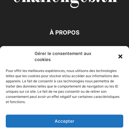
À PROPOS
SUIVEZ NOUS
Gérer le consentement aux
cookies
Pour offrir les meilleures expériences, nous utilisons des technologies
telles que les cookies pour stocker et/ou accéder aux informations des
appareils. Le fait de consentir à ces technologies nous permettra de
traiter des données telles que le comportement de navigation ou les ID
Accueil
Economie
Entreprises
Entrepreneur
Afrique
uniques sur ce site. Le fait de ne pas consentir ou de retirer son
consentement peut avoir un effet négatif sur certaines caractéristiques
Maghreb
M-Orient
Zone Euro
International
et fonctions.
HIGH-TECH
Auto-Moto
Accepter
© Challenges.tn By AAKOM.DIGITAL