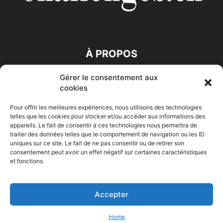
À PROPOS
Gérer le consentement aux
SUIVEZ NOUS
cookies
Pour offrir les meilleures expériences, nous utilisons des technologies
telles que les cookies pour stocker et/ou accéder aux informations des
appareils. Le fait de consentir à ces technologies nous permettra de
traiter des données telles que le comportement de navigation ou les ID
uniques sur ce site. Le fait de ne pas consentir ou de retirer son
consentement peut avoir un effet négatif sur certaines caractéristiques
Accueil
Economie
Entreprises
Entrepreneur
Afrique
et fonctions.
Maghreb
M-Orient
Zone Euro
International
HIGH-TECH
Auto-Moto
Accepter
© Challenges.tn By AAKOM.DIGITAL
Home