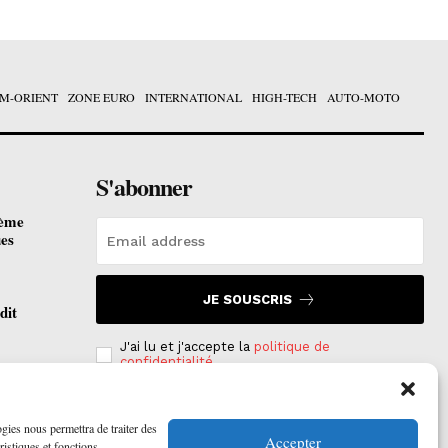
M-ORIENT
ZONE EURO
INTERNATIONAL
HIGH-TECH
AUTO-MOTO
S'abonner
ième
ues
JE SOUSCRIS
dit
J'ai lu et j'accepte la
politique de
confidentialité
.
otées
 2026
ogies nous permettra de traiter des
Accepter
ristiques et fonctions.