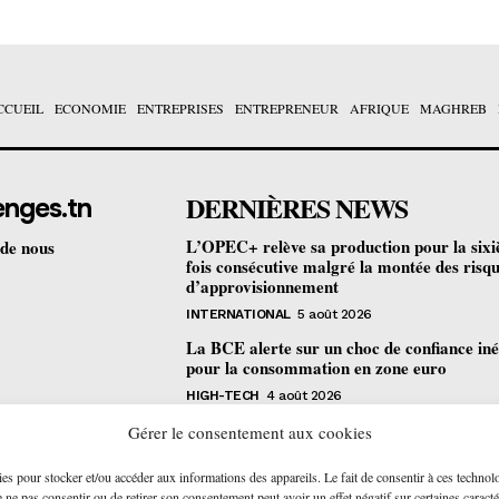
CCUEIL
ECONOMIE
ENTREPRISES
ENTREPRENEUR
AFRIQUE
MAGHREB
DERNIÈRES NEWS
enges.tn
L’OPEC+ relève sa production pour la six
 de nous
fois consécutive malgré la montée des risq
d’approvisionnement
INTERNATIONAL
5 août 2026
La BCE alerte sur un choc de confiance iné
pour la consommation en zone euro
HIGH-TECH
4 août 2026
Bourse de Tunis : les revenus des sociétés c
Gérer le consentement aux cookies
progressent de 4,2% au premier semestre
ies pour stocker et/ou accéder aux informations des appareils. Le fait de consentir à ces technol
ENTREPRISES
4 août 2026
ne pas consentir ou de retirer son consentement peut avoir un effet négatif sur certaines caracté