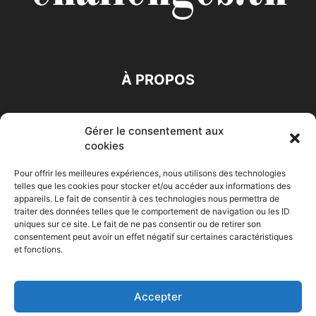
À PROPOS
SUIVEZ NOUS
Gérer le consentement aux
cookies
Pour offrir les meilleures expériences, nous utilisons des technologies
telles que les cookies pour stocker et/ou accéder aux informations des
appareils. Le fait de consentir à ces technologies nous permettra de
traiter des données telles que le comportement de navigation ou les ID
Accueil
Economie
Entreprises
Entrepreneur
Afrique
uniques sur ce site. Le fait de ne pas consentir ou de retirer son
consentement peut avoir un effet négatif sur certaines caractéristiques
Maghreb
M-Orient
Zone Euro
International
et fonctions.
HIGH-TECH
Auto-Moto
Accepter
© Challenges.tn By AAKOM.DIGITAL