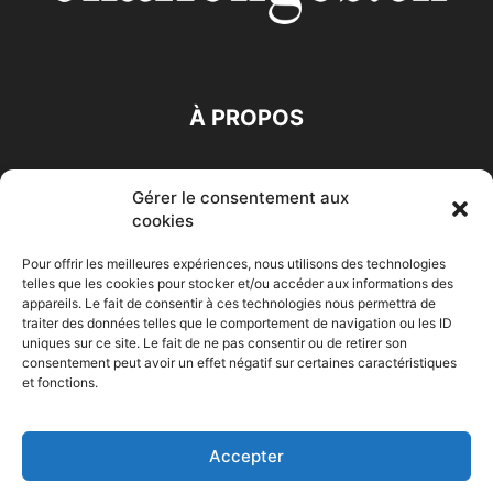
À PROPOS
SUIVEZ NOUS
Gérer le consentement aux
cookies
Pour offrir les meilleures expériences, nous utilisons des technologies
telles que les cookies pour stocker et/ou accéder aux informations des
appareils. Le fait de consentir à ces technologies nous permettra de
traiter des données telles que le comportement de navigation ou les ID
Accueil
Economie
Entreprises
Entrepreneur
Afrique
uniques sur ce site. Le fait de ne pas consentir ou de retirer son
consentement peut avoir un effet négatif sur certaines caractéristiques
Maghreb
M-Orient
Zone Euro
International
et fonctions.
HIGH-TECH
Auto-Moto
Accepter
© Challenges.tn By AAKOM.DIGITAL