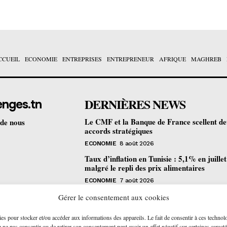
CCUEIL
ECONOMIE
ENTREPRISES
ENTREPRENEUR
AFRIQUE
MAGHREB
DERNIÈRES NEWS
enges.tn
Le CMF et la Banque de France scellent d
 de nous
accords stratégiques
ECONOMIE
8 août 2026
Taux d’inflation en Tunisie : 5,1% en juille
malgré le repli des prix alimentaires
ECONOMIE
7 août 2026
Une formation gratuite en fibre optique ou
Gérer le consentement aux cookies
portes à Tunis pour 12 jeunes talents
ies pour stocker et/ou accéder aux informations des appareils. Le fait de consentir à ces technol
ENTREPRENEUR
6 août 2026
ne pas consentir ou de retirer son consentement peut avoir un effet négatif sur certaines caracté