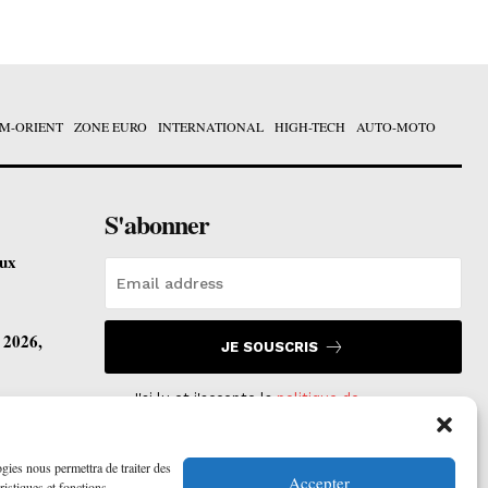
M-ORIENT
ZONE EURO
INTERNATIONAL
HIGH-TECH
AUTO-MOTO
S'abonner
eux
t 2026,
JE SOUSCRIS
J'ai lu et j'accepte la
politique de
confidentialité
.
vre ses
ogies nous permettra de traiter des
Accepter
ristiques et fonctions.