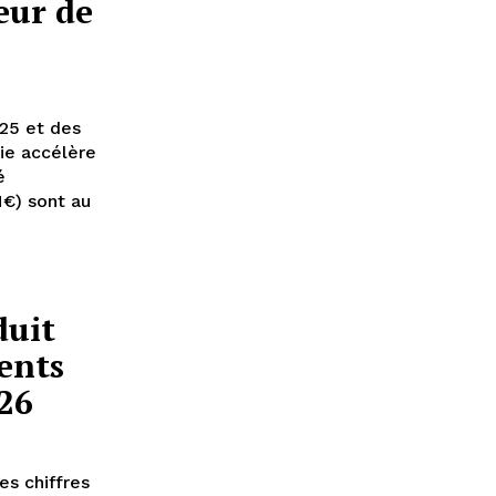
eur de
25 et des
ie accélère
é
€) sont au
duit
ents
026
es chiffres