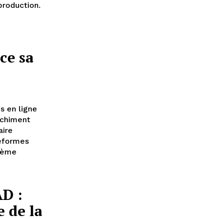
roduction.
ce sa
s en ligne
nchiment
aire
réformes
stème
AD :
 de la