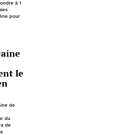
fondre à 1
ises
ène pour
caine
nt le
en
aine de
ur du
ra de
la