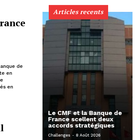
Articles recents
France
Banque de
te en
re
nés en
Le CMF et la Banque de
France scellent deux
l
accords stratégiques
Challenges
-
8 Août 2026