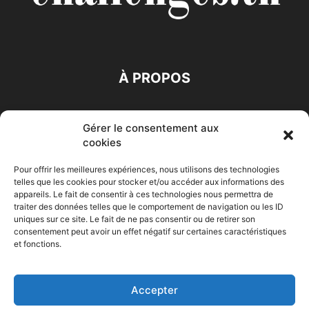
À PROPOS
SUIVEZ NOUS
Gérer le consentement aux
cookies
Pour offrir les meilleures expériences, nous utilisons des technologies
telles que les cookies pour stocker et/ou accéder aux informations des
appareils. Le fait de consentir à ces technologies nous permettra de
traiter des données telles que le comportement de navigation ou les ID
Accueil
Economie
Entreprises
Entrepreneur
Afrique
uniques sur ce site. Le fait de ne pas consentir ou de retirer son
consentement peut avoir un effet négatif sur certaines caractéristiques
Maghreb
M-Orient
Zone Euro
International
et fonctions.
HIGH-TECH
Auto-Moto
Accepter
© Challenges.tn By AAKOM.DIGITAL