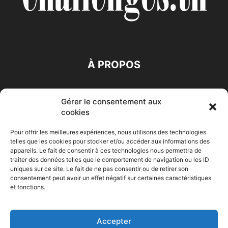
À PROPOS
SUIVEZ NOUS
Gérer le consentement aux
cookies
Pour offrir les meilleures expériences, nous utilisons des technologies
telles que les cookies pour stocker et/ou accéder aux informations des
appareils. Le fait de consentir à ces technologies nous permettra de
traiter des données telles que le comportement de navigation ou les ID
Accueil
Economie
Entreprises
Entrepreneur
Afrique
uniques sur ce site. Le fait de ne pas consentir ou de retirer son
consentement peut avoir un effet négatif sur certaines caractéristiques
Maghreb
M-Orient
Zone Euro
International
et fonctions.
HIGH-TECH
Auto-Moto
Accepter