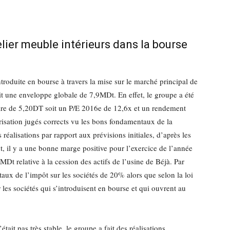
elier meuble intérieurs dans la bourse
ntroduite en bourse à travers la mise sur le marché principal de
t une enveloppe globale de 7,9MDt. En effet, le groupe a été
aire de 5,20DT soit un P/E 2016e de 12,6x et un rendement
isation jugés corrects vu les bons fondamentaux de la
s réalisations par rapport aux prévisions initiales, d’après les
t, il y a une bonne marge positive pour l’exercice de l’année
Dt relative à la cession des actifs de l’usine de Béjà. Par
un taux de l’impôt sur les sociétés de 20% alors que selon la loi
les sociétés qui s’introduisent en bourse et qui ouvrent au
ait pas très stable, le groupe a fait des réalisations