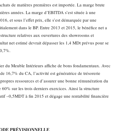
 achats de matières premières est importée. La marge brute
rnières années. La marge d’EBITDA s’est située à une
6, et sous l’effet prix, elle s’est démarquée par une
ialement dans le BP. Entre 2013 et 2015, le bénéfice net a
 structure relatives aux ouvertures des showrooms et
ultat net estimé devrait dépasser les 1,4 MDt prévus pour se
10,7%.
elier du Meuble Intérieurs affiche de bons fondamentaux. Avec
de 16,7% du CA, l’activité est génératrice de trésorerie
s propres ressources et d’assurer une bonne rémunération du
 60% sur les trois derniers exercices. Ainsi la structure
gatif –0,5MDT à fin 2015 et dégage une rentabilité financière
IODE PRÉVISIONNELLE