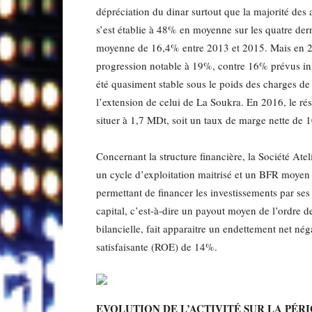
dépréciation du dinar surtout que la majorité des
s’est établie à 48% en moyenne sur les quatre de
moyenne de 16,4% entre 2013 et 2015. Mais en 201
progression notable à 19%, contre 16% prévus init
été quasiment stable sous le poids des charges de
l’extension de celui de La Soukra. En 2016, le rés
situer à 1,7 MDt, soit un taux de marge nette de 
Concernant la structure financière, la Société At
un cycle d’exploitation maitrisé et un BFR moyen 
permettant de financer les investissements par se
capital, c’est-à-dire un payout moyen de l’ordre de
bilancielle, fait apparaitre un endettement net né
satisfaisante (ROE) de 14%.
EVOLUTION DE L’ACTIVITÉ SUR LA PÉR