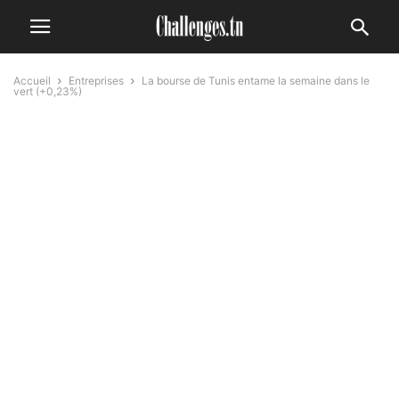
Accueil
Entreprises
La bourse de Tunis entame la semaine dans le
vert (+0,23%)