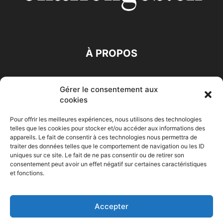
À PROPOS
SUIVEZ NOUS
Gérer le consentement aux
cookies
Pour offrir les meilleures expériences, nous utilisons des technologies
telles que les cookies pour stocker et/ou accéder aux informations des
appareils. Le fait de consentir à ces technologies nous permettra de
traiter des données telles que le comportement de navigation ou les ID
Accueil
Economie
Entreprises
Entrepreneur
Afrique
uniques sur ce site. Le fait de ne pas consentir ou de retirer son
consentement peut avoir un effet négatif sur certaines caractéristiques
Maghreb
M-Orient
Zone Euro
International
et fonctions.
HIGH-TECH
Auto-Moto
Accepter
© Challenges.tn By AAKOM.DIGITAL