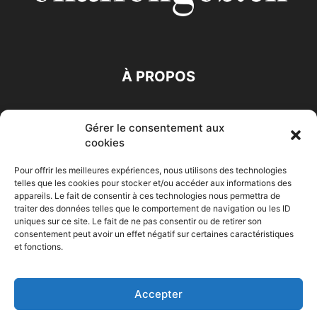
À PROPOS
SUIVEZ NOUS
Gérer le consentement aux
cookies
Pour offrir les meilleures expériences, nous utilisons des technologies
telles que les cookies pour stocker et/ou accéder aux informations des
appareils. Le fait de consentir à ces technologies nous permettra de
traiter des données telles que le comportement de navigation ou les ID
Accueil
Economie
Entreprises
Entrepreneur
Afrique
uniques sur ce site. Le fait de ne pas consentir ou de retirer son
consentement peut avoir un effet négatif sur certaines caractéristiques
Maghreb
M-Orient
Zone Euro
International
et fonctions.
HIGH-TECH
Auto-Moto
Accepter
© Challenges.tn By AAKOM.DIGITAL