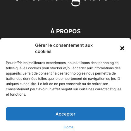
À PROPOS
Gérer le consentement aux
SUIVEZ NOUS
cookies
Pour offrir les meilleures expériences, nous utilisons des technologies
telles que les cookies pour stocker et/ou accéder aux informations des
appareils. Le fait de consentir à ces technologies nous permettra de
traiter des données telles que le comportement de navigation ou les ID
uniques sur ce site. Le fait de ne pas consentir ou de retirer son
consentement peut avoir un effet négatif sur certaines caractéristiques
Accueil
Economie
Entreprises
Entrepreneur
Afrique
et fonctions.
Maghreb
M-Orient
Zone Euro
International
HIGH-TECH
Auto-Moto
Accepter
© Challenges.tn By AAKOM.DIGITAL
Home