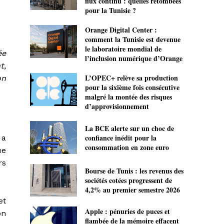
flux continu : quelles retombées
pour la Tunisie ?
Orange Digital Center :
comment la Tunisie est devenue
le laboratoire mondial de
ée
l’inclusion numérique d’Orange
t,
L’OPEC+ relève sa production
on
pour la sixième fois consécutive
malgré la montée des risques
d’approvisionnement
La BCE alerte sur un choc de
confiance inédit pour la
 a
consommation en zone euro
ue
rs
Bourse de Tunis : les revenus des
sociétés cotées progressent de
4,2% au premier semestre 2026
et
Apple : pénuries de puces et
on
flambée de la mémoire effacent