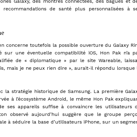
ones Galaxy, des montres connectées, des bagues et d
s recommandations de santé plus personnalisées à s
ne
en concerne toutefois la possible ouverture du Galaxy Ri
gé sur une éventuelle compatibilité iOS, Hon Pak n’a p
ifiée de « diplomatique » par le site Wareable, laissa
s, mais je ne peux rien dire », aurait-il répondu lorsque 
c la stratégie historique de Samsung. La première Gala
ervée à l’écosystème Android, le même Hon Pak expliqua
 ses appareils suffise à convaincre les utilisateurs 
on observé aujourd’hui suggère que le groupe perço
e à séduire la base d’utilisateurs iPhone, sur un segme