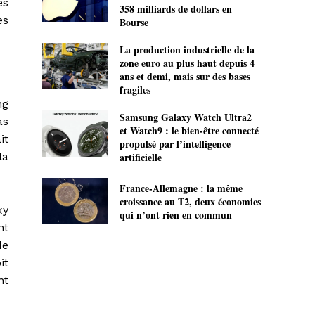
es
358 milliards de dollars en
es
Bourse
La production industrielle de la
zone euro au plus haut depuis 4
ans et demi, mais sur des bases
fragiles
ng
Samsung Galaxy Watch Ultra2
as
et Watch9 : le bien-être connecté
it
propulsé par l’intelligence
la
artificielle
France-Allemagne : la même
croissance au T2, deux économies
xy
qui n’ont rien en commun
nt
de
it
nt