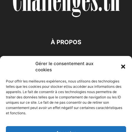
À PROPOS
SUIVEZ NOUS
Gérer le consentement aux
cookies
Pour offrir les meilleures expériences, nous utilisons des technologies
telles que les cookies pour stocker et/ou accéder aux informations des
appareils. Le fait de consentir à ces technologies nous permettra de
traiter des données telles que le comportement de navigation ou les ID
Accueil
Economie
Entreprises
Entrepreneur
Afrique
uniques sur ce site. Le fait de ne pas consentir ou de retirer son
consentement peut avoir un effet négatif sur certaines caractéristiques
Maghreb
M-Orient
Zone Euro
International
et fonctions.
HIGH-TECH
Auto-Moto