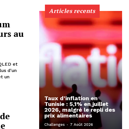
Articles recents
tum
urs au
QLED et
lus d'un
et un
Taux d’inflation en
Tunisie : 5,1% en juillet
2026, malgré le repli des
 de
prix alimentaires
ue
Challenges
-
7 Août 2026