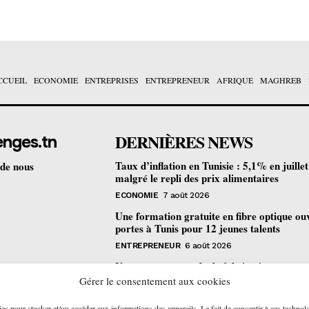
CCUEIL
ECONOMIE
ENTREPRISES
ENTREPRENEUR
AFRIQUE
MAGHREB
DERNIÈRES NEWS
enges.tn
Taux d’inflation en Tunisie : 5,1% en juille
 de nous
malgré le repli des prix alimentaires
ECONOMIE
7 août 2026
Une formation gratuite en fibre optique ou
portes à Tunis pour 12 jeunes talents
ENTREPRENEUR
6 août 2026
Un nouveau procédé de fabrication
pharmaceutique en flux continu : quelles
Gérer le consentement aux cookies
retombées pour la Tunisie ?
ies pour stocker et/ou accéder aux informations des appareils. Le fait de consentir à ces technol
ECONOMIE
6 août 2026