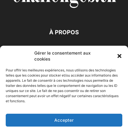
À PROPOS
SUIVEZ NOUS
Gérer le consentement aux
cookies
Pour offrir les meilleures expériences, nous utilisons des technologies
telles que les cookies pour stocker et/ou accéder aux informations des
appareils. Le fait de consentir à ces technologies nous permettra de
traiter des données telles que le comportement de navigation ou les ID
Accueil
Economie
Entreprises
Entrepreneur
Afrique
uniques sur ce site. Le fait de ne pas consentir ou de retirer son
consentement peut avoir un effet négatif sur certaines caractéristiques
Maghreb
M-Orient
Zone Euro
International
et fonctions.
HIGH-TECH
Auto-Moto
Accepter
© Challenges.tn By AAKOM.DIGITAL