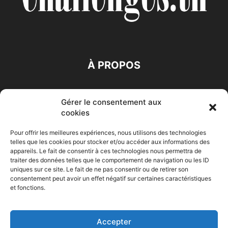
À PROPOS
SUIVEZ NOUS
Gérer le consentement aux
cookies
Pour offrir les meilleures expériences, nous utilisons des technologies
telles que les cookies pour stocker et/ou accéder aux informations des
appareils. Le fait de consentir à ces technologies nous permettra de
traiter des données telles que le comportement de navigation ou les ID
Accueil
Economie
Entreprises
Entrepreneur
Afrique
uniques sur ce site. Le fait de ne pas consentir ou de retirer son
consentement peut avoir un effet négatif sur certaines caractéristiques
Maghreb
M-Orient
Zone Euro
International
et fonctions.
HIGH-TECH
Auto-Moto
Accepter