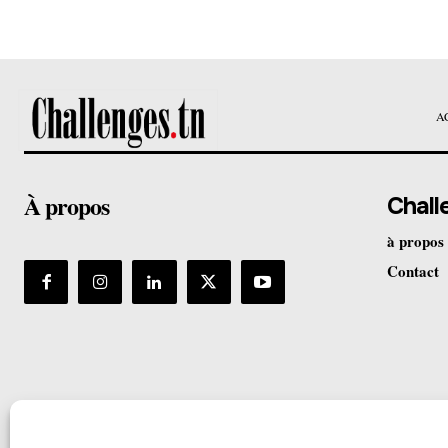
A
À propos
Chall
à propos
Contact