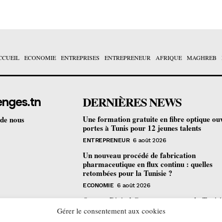
CCUEIL
ECONOMIE
ENTREPRISES
ENTREPRENEUR
AFRIQUE
MAGHREB
DERNIÈRES NEWS
enges.tn
Une formation gratuite en fibre optique ou
 de nous
portes à Tunis pour 12 jeunes talents
ENTREPRENEUR
6 août 2026
Un nouveau procédé de fabrication
pharmaceutique en flux continu : quelles
retombées pour la Tunisie ?
ECONOMIE
6 août 2026
Orange Digital Center : comment la Tunisi
devenue le laboratoire mondial de l’inclusi
Gérer le consentement aux cookies
numérique d’Orange