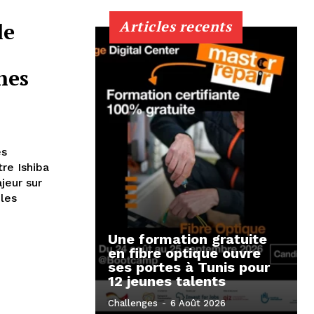
Articles recents
le
nes
es
re Ishiba
jeur sur
 les
Une formation gratuite
en fibre optique ouvre
ses portes à Tunis pour
12 jeunes talents
Challenges
-
6 Août 2026