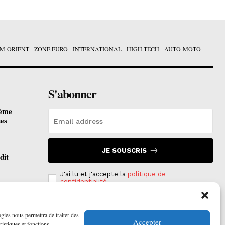
M-ORIENT
ZONE EURO
INTERNATIONAL
HIGH-TECH
AUTO-MOTO
S'abonner
ième
ues
JE SOUSCRIS
dit
J'ai lu et j'accepte la
politique de
confidentialité
.
otées
 2026
ogies nous permettra de traiter des
Accepter
ristiques et fonctions.