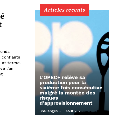
Articles recents
té
t
rchés
 confiants
ourt terme.
ve l’an
et
L’OPEC+ relève sa
production pour la
sixième fois consécutive
malgré la montée des
risques
d’approvisionnement
Challenges
-
5 Août 2026