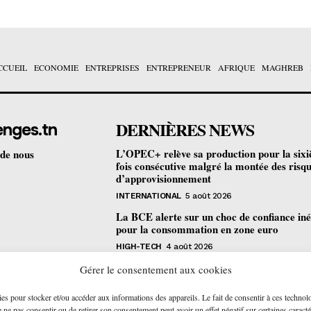
CCUEIL
ECONOMIE
ENTREPRISES
ENTREPRENEUR
AFRIQUE
MAGHREB
DERNIÈRES NEWS
enges.tn
L’OPEC+ relève sa production pour la six
 de nous
fois consécutive malgré la montée des risq
d’approvisionnement
INTERNATIONAL
5 août 2026
La BCE alerte sur un choc de confiance iné
pour la consommation en zone euro
HIGH-TECH
4 août 2026
Bourse de Tunis : les revenus des sociétés c
Gérer le consentement aux cookies
progressent de 4,2% au premier semestre
ies pour stocker et/ou accéder aux informations des appareils. Le fait de consentir à ces technol
ENTREPRISES
4 août 2026
ne pas consentir ou de retirer son consentement peut avoir un effet négatif sur certaines caracté