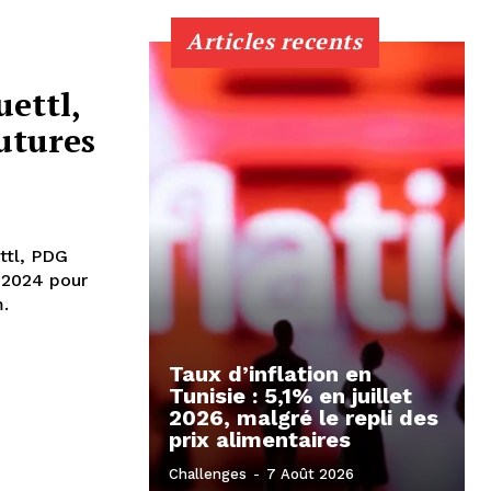
Articles recents
uettl,
futures
ttl, PDG
 2024 pour
.
Taux d’inflation en
Tunisie : 5,1% en juillet
2026, malgré le repli des
prix alimentaires
Challenges
-
7 Août 2026