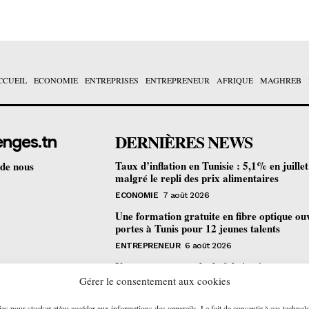
CCUEIL
ECONOMIE
ENTREPRISES
ENTREPRENEUR
AFRIQUE
MAGHREB
DERNIÈRES NEWS
enges.tn
Taux d’inflation en Tunisie : 5,1% en juille
 de nous
malgré le repli des prix alimentaires
ECONOMIE
7 août 2026
Une formation gratuite en fibre optique ou
portes à Tunis pour 12 jeunes talents
ENTREPRENEUR
6 août 2026
Un nouveau procédé de fabrication
pharmaceutique en flux continu : quelles
Gérer le consentement aux cookies
retombées pour la Tunisie ?
ies pour stocker et/ou accéder aux informations des appareils. Le fait de consentir à ces technol
ECONOMIE
6 août 2026