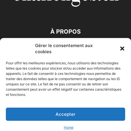
À PROPOS
Gérer le consentement aux
SUIVEZ NOUS
cookies
Pour offrir les meilleures expériences, nous utilisons des technologies
telles que les cookies pour stocker et/ou accéder aux informations des
appareils. Le fait de consentir à ces technologies nous permettra de
traiter des données telles que le comportement de navigation ou les ID
uniques sur ce site. Le fait de ne pas consentir ou de retirer son
consentement peut avoir un effet négatif sur certaines caractéristiques
Accueil
Economie
Entreprises
Entrepreneur
Afrique
et fonctions.
Maghreb
M-Orient
Zone Euro
International
HIGH-TECH
Auto-Moto
Accepter
© Challenges.tn By AAKOM.DIGITAL
Home