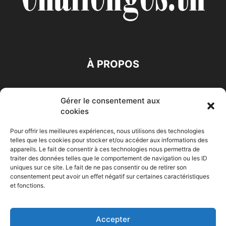
À PROPOS
SUIVEZ NOUS
Gérer le consentement aux
cookies
Pour offrir les meilleures expériences, nous utilisons des technologies
telles que les cookies pour stocker et/ou accéder aux informations des
appareils. Le fait de consentir à ces technologies nous permettra de
traiter des données telles que le comportement de navigation ou les ID
Accueil
Economie
Entreprises
Entrepreneur
Afrique
uniques sur ce site. Le fait de ne pas consentir ou de retirer son
consentement peut avoir un effet négatif sur certaines caractéristiques
Maghreb
M-Orient
Zone Euro
International
et fonctions.
HIGH-TECH
Auto-Moto
Accepter