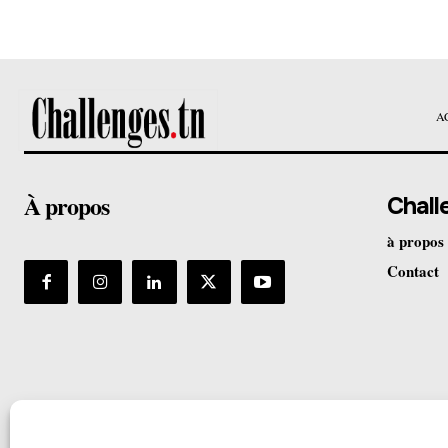
A
À propos
Chall
à propos
Contact