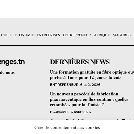
CCUEIL
ECONOMIE
ENTREPRISES
ENTREPRENEUR
AFRIQUE
MAGHREB
DERNIÈRES NEWS
enges.tn
Une formation gratuite en fibre optique ou
 de nous
portes à Tunis pour 12 jeunes talents
ENTREPRENEUR
6 août 2026
Un nouveau procédé de fabrication
pharmaceutique en flux continu : quelles
retombées pour la Tunisie ?
ECONOMIE
6 août 2026
Orange Digital Center : comment la Tunisi
devenue le laboratoire mondial de l’inclusi
Gérer le consentement aux cookies
numérique d’Orange