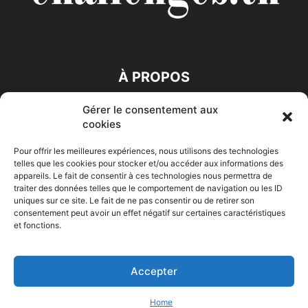
À PROPOS
Gérer le consentement aux
SUIVEZ NOUS
cookies
Pour offrir les meilleures expériences, nous utilisons des technologies
telles que les cookies pour stocker et/ou accéder aux informations des
appareils. Le fait de consentir à ces technologies nous permettra de
traiter des données telles que le comportement de navigation ou les ID
uniques sur ce site. Le fait de ne pas consentir ou de retirer son
consentement peut avoir un effet négatif sur certaines caractéristiques
Accueil
Economie
Entreprises
Entrepreneur
Afrique
et fonctions.
Maghreb
M-Orient
Zone Euro
International
HIGH-TECH
Auto-Moto
Accepter
© Challenges.tn By AAKOM.DIGITAL
Home