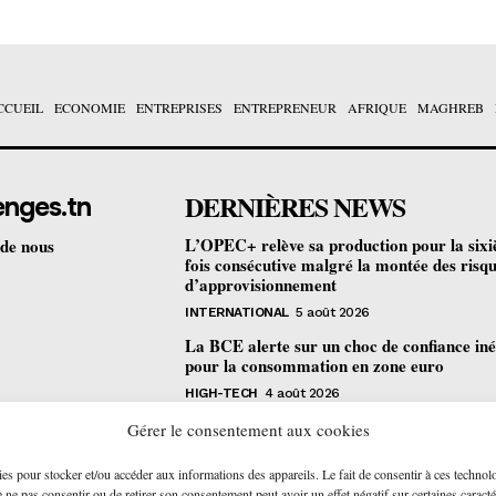
CCUEIL
ECONOMIE
ENTREPRISES
ENTREPRENEUR
AFRIQUE
MAGHREB
DERNIÈRES NEWS
enges.tn
L’OPEC+ relève sa production pour la six
 de nous
fois consécutive malgré la montée des risq
d’approvisionnement
INTERNATIONAL
5 août 2026
La BCE alerte sur un choc de confiance iné
pour la consommation en zone euro
HIGH-TECH
4 août 2026
Bourse de Tunis : les revenus des sociétés c
Gérer le consentement aux cookies
progressent de 4,2% au premier semestre
ies pour stocker et/ou accéder aux informations des appareils. Le fait de consentir à ces technol
ENTREPRISES
4 août 2026
ne pas consentir ou de retirer son consentement peut avoir un effet négatif sur certaines caracté