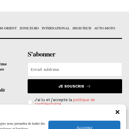
M-ORIENT
ZONE EURO
INTERNATIONAL
HIGH-TECH
AUTO-MOTO
S'abonner
ième
ues
JE SOUSCRIS
dit
J'ai lu et j'accepte la
politique de
confidentialité
.
otées
 2026
ogies nous permettra de traiter des
Accepter
ristiques et fonctions.