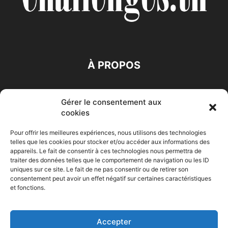
À PROPOS
SUIVEZ NOUS
Gérer le consentement aux
cookies
Pour offrir les meilleures expériences, nous utilisons des technologies
telles que les cookies pour stocker et/ou accéder aux informations des
appareils. Le fait de consentir à ces technologies nous permettra de
traiter des données telles que le comportement de navigation ou les ID
Accueil
Economie
Entreprises
Entrepreneur
Afrique
uniques sur ce site. Le fait de ne pas consentir ou de retirer son
consentement peut avoir un effet négatif sur certaines caractéristiques
Maghreb
M-Orient
Zone Euro
International
et fonctions.
HIGH-TECH
Auto-Moto
Accepter