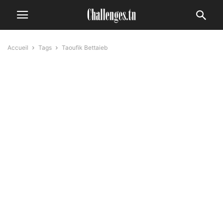
Accueil
Tags
Taoufik Bettaieb