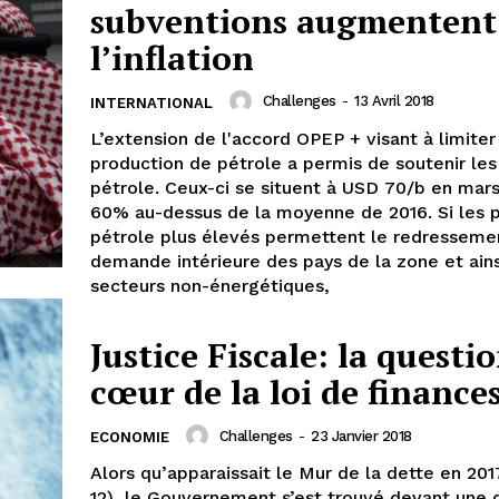
subventions augmentent
l’inflation
Challenges
-
13 Avril 2018
INTERNATIONAL
L’extension de l'accord OPEP + visant à limiter
production de pétrole a permis de soutenir les
pétrole. Ceux-ci se situent à USD 70/b en mars
60% au-dessus de la moyenne de 2016. Si les p
pétrole plus élevés permettent le redresseme
demande intérieure des pays de la zone et ain
secteurs non-énergétiques,
Justice Fiscale: la questi
cœur de la loi de finance
Challenges
-
23 Janvier 2018
ECONOMIE
Alors qu’apparaissait le Mur de la dette en 201
12), le Gouvernement s’est trouvé devant une 