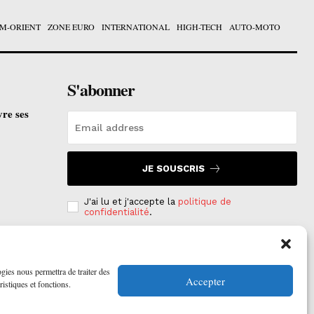
M-ORIENT
ZONE EURO
INTERNATIONAL
HIGH-TECH
AUTO-MOTO
S'abonner
vre ses
JE SOUSCRIS
J'ai lu et j'accepte la
politique de
confidentialité
.
e est
on
ogies nous permettra de traiter des
Accepter
ristiques et fonctions.