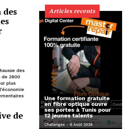
 des
Articles recents
les
r
 hausse des
s de 2800
ur plus
 l’économie
lémentaires
Une formation gratuite
en fibre optique ouvre
ses portes à Tunis pour
ive de
12 jeunes talents
Challenges
-
6 Août 2026