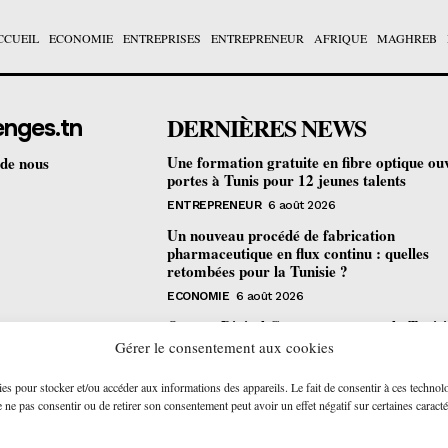
CCUEIL
ECONOMIE
ENTREPRISES
ENTREPRENEUR
AFRIQUE
MAGHREB
DERNIÈRES NEWS
enges.tn
Une formation gratuite en fibre optique ou
 de nous
portes à Tunis pour 12 jeunes talents
ENTREPRENEUR
6 août 2026
Un nouveau procédé de fabrication
pharmaceutique en flux continu : quelles
retombées pour la Tunisie ?
ECONOMIE
6 août 2026
Orange Digital Center : comment la Tunisi
devenue le laboratoire mondial de l’inclusi
Gérer le consentement aux cookies
numérique d’Orange
ies pour stocker et/ou accéder aux informations des appareils. Le fait de consentir à ces technol
ENTREPRISES
6 août 2026
ne pas consentir ou de retirer son consentement peut avoir un effet négatif sur certaines caracté