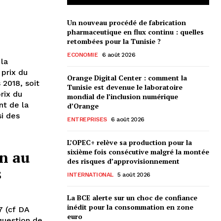
Un nouveau procédé de fabrication
pharmaceutique en flux continu : quelles
retombées pour la Tunisie ?
ECONOMIE
6 août 2026
 la
 prix du
Orange Digital Center : comment la
 2018, soit
Tunisie est devenue le laboratoire
rix du
mondial de l’inclusion numérique
nt de la
d’Orange
si des
ENTREPRISES
6 août 2026
L’OPEC+ relève sa production pour la
sixième fois consécutive malgré la montée
on au
des risques d’approvisionnement
s
INTERNATIONAL
5 août 2026
La BCE alerte sur un choc de confiance
inédit pour la consommation en zone
7 (cf DA
euro
question de